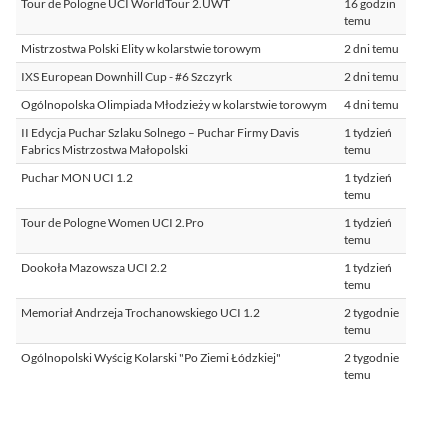
Tour de Pologne UCI WorldTour 2.UWT
16 godzin
temu
Mistrzostwa Polski Elity w kolarstwie torowym
2 dni temu
IXS European Downhill Cup - #6 Szczyrk
2 dni temu
Ogólnopolska Olimpiada Młodzieży w kolarstwie torowym
4 dni temu
II Edycja Puchar Szlaku Solnego – Puchar Firmy Davis
1 tydzień
Fabrics Mistrzostwa Małopolski
temu
Puchar MON UCI 1.2
1 tydzień
temu
Tour de Pologne Women UCI 2.Pro
1 tydzień
temu
Dookoła Mazowsza UCI 2.2
1 tydzień
temu
Memoriał Andrzeja Trochanowskiego UCI 1.2
2 tygodnie
temu
Ogólnopolski Wyścig Kolarski "Po Ziemi Łódzkiej"
2 tygodnie
temu