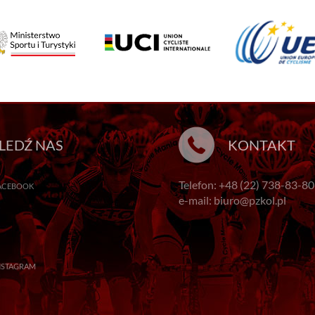
LEDŹ NAS
KONTAKT
Telefon: +48 (22) 738-83-80
ACEBOOK
e-mail: biuro@pzkol.pl
NSTAGRAM