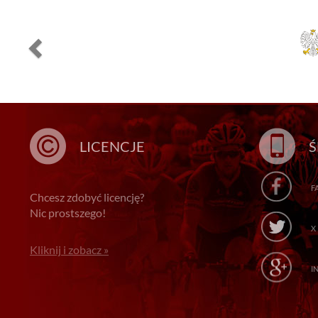
LICENCJE
Ś
F
Chcesz zdobyć licencję?
Nic prostszego!
X
Kliknij i zobacz »
I