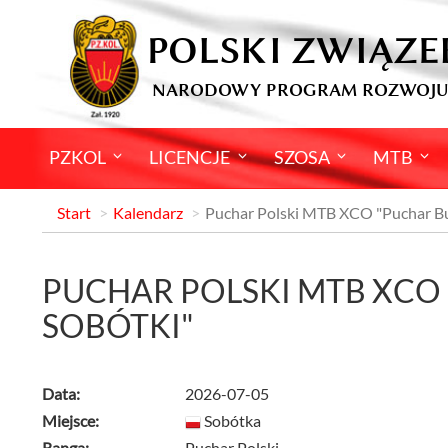
POLSKI ZWIĄZE
NARODOWY PROGRAM ROZWOJU
PZKOL
LICENCJE
SZOSA
MTB
Start
Kalendarz
Puchar Polski MTB XCO "Puchar Bu
PUCHAR POLSKI MTB XCO
SOBÓTKI"
Data:
2026-07-05
Miejsce:
Sobótka
Ranga:
Puchar Polski